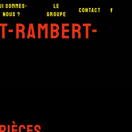
ui sommes-
Le
Contact
nous ?
groupe
nt-Rambert-
pièces