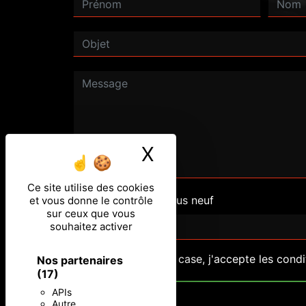
X
Masquer le ban
Ce site utilise des cookies
Combien font dix plus neuf
et vous donne le contrôle
sur ceux que vous
souhaitez activer
En cochant cette case, j'accepte les condi
Nos partenaires
(17)
APIs
Autre