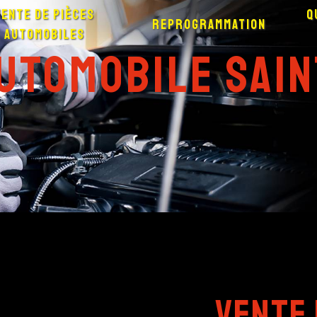
Vente de pièces
Q
Reprogrammation
automobiles
automobile Sai
vente 