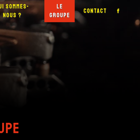
ui sommes-
Le
Contact
nous ?
groupe
oupe