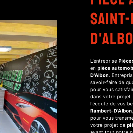
Saint
D'Alb
L’entreprise
Pièce
en
pièce automob
D'Albon
. Entrepri
savoir-faire de qu
pour vous satisfa
dans votre projet
l’écoute de vos be
Rambert-D'Albon
pour vous transme
votre projet de
pi
avant tout notre 