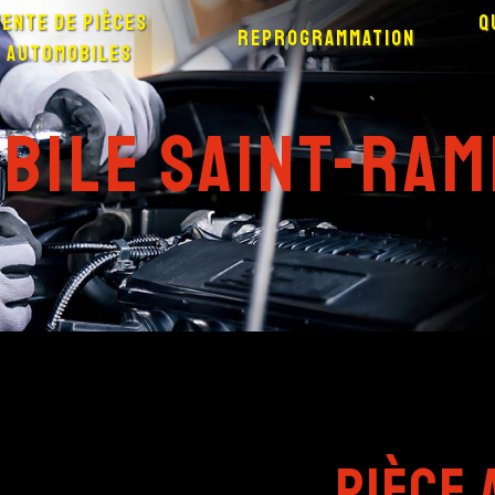
Vente de pièces
Q
Reprogrammation
automobiles
bile Saint-Ra
pièce 