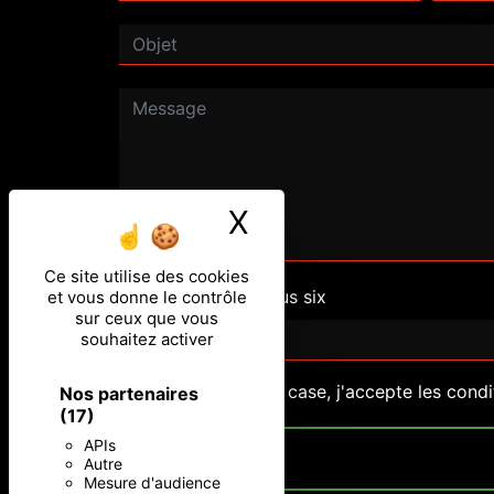
X
Masquer le ban
Ce site utilise des cookies
Combien font un plus six
et vous donne le contrôle
sur ceux que vous
souhaitez activer
En cochant cette case, j'accepte les condi
Nos partenaires
(17)
APIs
Autre
Mesure d'audience