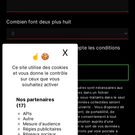
Combien font deux plus huit
En cochant cette case, j'accepte les conditions
X
Masquer le ban
particulières ci-dessous **
Ce site utilise des cookies
ENVOYER
et vous donne le contrôle
sur ceux que vous
souhaitez activer
** Les données personnelles communiquées sont nécessaires aux
fins de vous contacter et sont enregistrées dans un fichier
informatisé. Elles sont destinées à et ses sous-traitants dans le seul
Nos partenaires
but de répondre à votre message. Les données collectées seront
(17)
communiquées aux seuls destinataires suivants: . Vous disposez de
droits d’accès, de rectification, d’effacement, de portabilité, de
APIs
limitation, d’opposition, de retrait de votre consentement à tout
Autre
moment et du droit d’introduire une réclamation auprès d’une
Mesure d'audience
autorité de contrôle, ainsi que d’organiser le sort de vos données
Régies publicitaires
post-mortem. Vous pouvez exercer ces droits par voie postale à
Réseaux sociaux