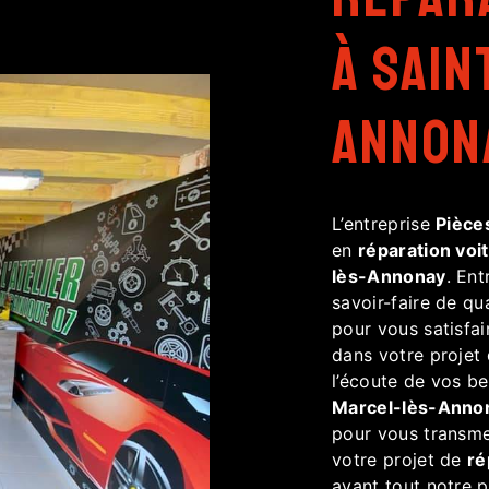
à Sain
Annon
L’entreprise
Pièce
en
réparation voi
lès-Annonay
. Ent
savoir-faire de qu
pour vous satisfa
dans votre projet
l’écoute de vos be
Marcel-lès-Anno
pour vous transme
votre projet de
ré
avant tout notre 