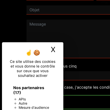
X
Masquer le ban
Ce site utilise des cookies
Combien font dix plus cinq
et vous donne le contrôle
sur ceux que vous
souhaitez activer
En cochant cette case, j'accepte les condi
Nos partenaires
(17)
APIs
Autre
Mesure d'audience