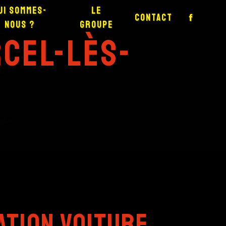
ui sommes-
Le
Contact
nous ?
groupe
rcel-lès-
ation voiture