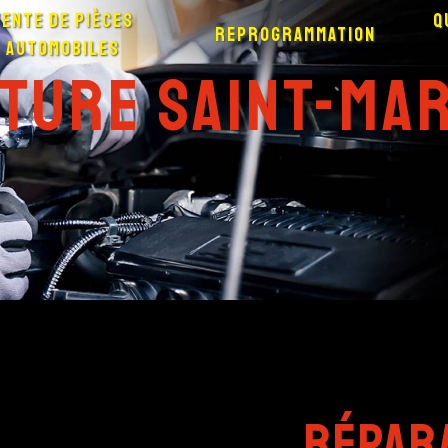
Vente de pièces
Q
Reprogrammation
automobiles
iture Saint-Ma
répar