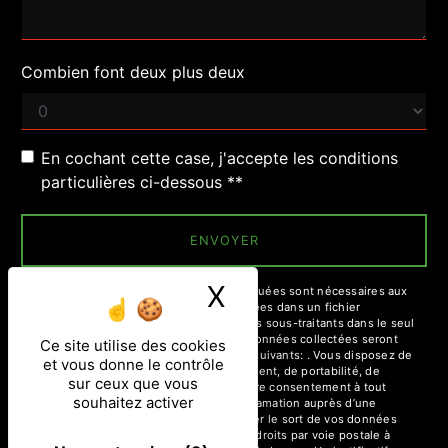
Combien font deux plus deux
En cochant cette case, j'accepte les conditions
particulières ci-dessous **
ENVOYER
X
Masquer le ban
** Les données personnelles communiquées sont nécessaires aux
fins de vous contacter et sont enregistrées dans un fichier
informatisé. Elles sont destinées à et ses sous-traitants dans le seul
but de répondre à votre message. Les données collectées seront
Ce site utilise des cookies
communiquées aux seuls destinataires suivants: . Vous disposez de
et vous donne le contrôle
droits d’accès, de rectification, d’effacement, de portabilité, de
sur ceux que vous
limitation, d’opposition, de retrait de votre consentement à tout
souhaitez activer
moment et du droit d’introduire une réclamation auprès d’une
autorité de contrôle, ainsi que d’organiser le sort de vos données
post-mortem. Vous pouvez exercer ces droits par voie postale à