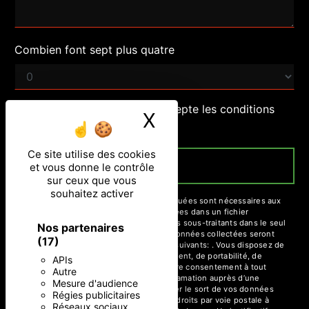
Combien font sept plus quatre
En cochant cette case, j'accepte les conditions
X
Masquer le ban
particulières ci-dessous **
Ce site utilise des cookies
ENVOYER
et vous donne le contrôle
sur ceux que vous
souhaitez activer
** Les données personnelles communiquées sont nécessaires aux
fins de vous contacter et sont enregistrées dans un fichier
informatisé. Elles sont destinées à et ses sous-traitants dans le seul
Nos partenaires
but de répondre à votre message. Les données collectées seront
(17)
communiquées aux seuls destinataires suivants: . Vous disposez de
droits d’accès, de rectification, d’effacement, de portabilité, de
APIs
limitation, d’opposition, de retrait de votre consentement à tout
Autre
moment et du droit d’introduire une réclamation auprès d’une
Mesure d'audience
autorité de contrôle, ainsi que d’organiser le sort de vos données
Régies publicitaires
post-mortem. Vous pouvez exercer ces droits par voie postale à
Réseaux sociaux