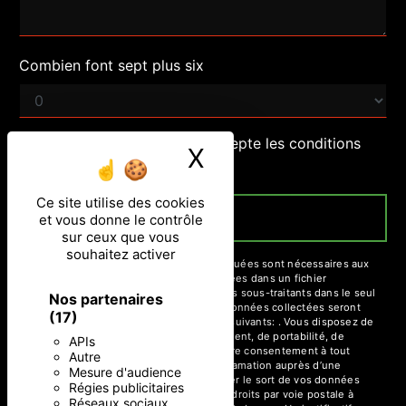
Combien font sept plus six
En cochant cette case, j'accepte les conditions
X
Masquer le ban
particulières ci-dessous **
Ce site utilise des cookies
ENVOYER
et vous donne le contrôle
sur ceux que vous
souhaitez activer
** Les données personnelles communiquées sont nécessaires aux
fins de vous contacter et sont enregistrées dans un fichier
informatisé. Elles sont destinées à et ses sous-traitants dans le seul
Nos partenaires
but de répondre à votre message. Les données collectées seront
(17)
communiquées aux seuls destinataires suivants: . Vous disposez de
droits d’accès, de rectification, d’effacement, de portabilité, de
APIs
limitation, d’opposition, de retrait de votre consentement à tout
Autre
moment et du droit d’introduire une réclamation auprès d’une
Mesure d'audience
autorité de contrôle, ainsi que d’organiser le sort de vos données
Régies publicitaires
post-mortem. Vous pouvez exercer ces droits par voie postale à
Réseaux sociaux