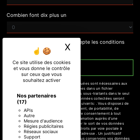
Combien font dix plus un
En cochant cette case, j'accepte les conditions
X
Masquer le ban
particulières ci-dessous **
Ce site utilise des cookies
ENVOYER
et vous donne le contrôle
sur ceux que vous
souhaitez activer
** Les données personnelles communiquées sont nécessaires aux
fins de vous contacter et sont enregistrées dans un fichier
informatisé. Elles sont destinées à et ses sous-traitants dans le seul
Nos partenaires
but de répondre à votre message. Les données collectées seront
(17)
communiquées aux seuls destinataires suivants: . Vous disposez de
droits d’accès, de rectification, d’effacement, de portabilité, de
APIs
limitation, d’opposition, de retrait de votre consentement à tout
Autre
moment et du droit d’introduire une réclamation auprès d’une
Mesure d'audience
autorité de contrôle, ainsi que d’organiser le sort de vos données
Régies publicitaires
post-mortem. Vous pouvez exercer ces droits par voie postale à
Réseaux sociaux
l'adresse ou par courrier électronique à l'adresse . Un justificatif
Support
d'identité pourra vous être demandé. Nous conservons vos données