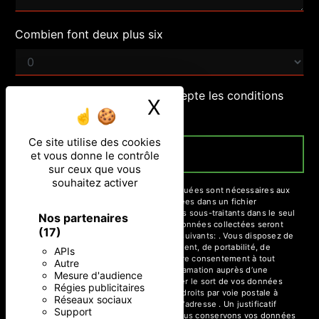
Combien font deux plus six
En cochant cette case, j'accepte les conditions
X
Masquer le ban
particulières ci-dessous **
Ce site utilise des cookies
ENVOYER
et vous donne le contrôle
sur ceux que vous
souhaitez activer
** Les données personnelles communiquées sont nécessaires aux
fins de vous contacter et sont enregistrées dans un fichier
informatisé. Elles sont destinées à et ses sous-traitants dans le seul
Nos partenaires
but de répondre à votre message. Les données collectées seront
(17)
communiquées aux seuls destinataires suivants: . Vous disposez de
droits d’accès, de rectification, d’effacement, de portabilité, de
APIs
limitation, d’opposition, de retrait de votre consentement à tout
Autre
moment et du droit d’introduire une réclamation auprès d’une
Mesure d'audience
autorité de contrôle, ainsi que d’organiser le sort de vos données
Régies publicitaires
post-mortem. Vous pouvez exercer ces droits par voie postale à
Réseaux sociaux
l'adresse ou par courrier électronique à l'adresse . Un justificatif
Support
d'identité pourra vous être demandé. Nous conservons vos données