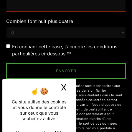
Combien font huit plus quatre
En cochant cette case, j'accepte les conditions
particulières ci-dessous **
ENVOYER
X
Masquer le ban
** Les données personnelles communiquées sont nécessaires aux
fins de vous contacter et sont enregistrées dans un fichier
informatisé. Elles sont destinées à et ses sous-traitants dans le seul
but de répondre à votre message. Les données collectées seront
Ce site utilise des cookies
communiquées aux seuls destinataires suivants: . Vous disposez de
et vous donne le contrôle
droits d’accès, de rectification, d’effacement, de portabilité, de
sur ceux que vous
limitation, d’opposition, de retrait de votre consentement à tout
souhaitez activer
moment et du droit d’introduire une réclamation auprès d’une
autorité de contrôle, ainsi que d’organiser le sort de vos données
post-mortem. Vous pouvez exercer ces droits par voie postale à