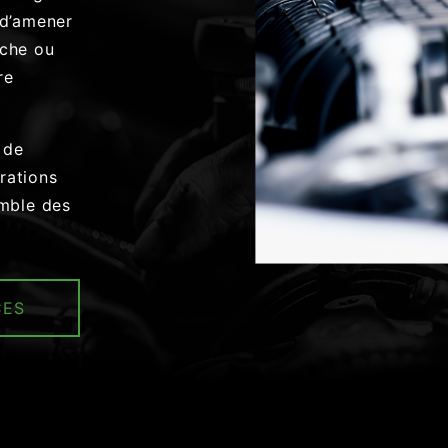
 d’amener
oche ou
re
 de
rations
emble des
CES