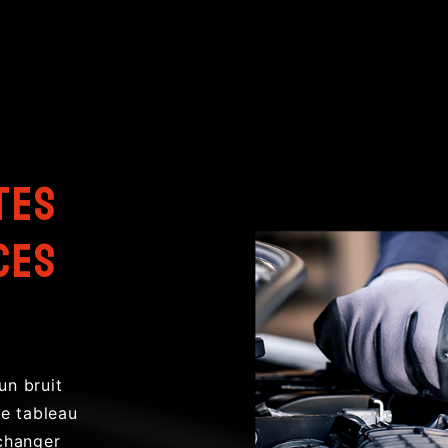
tes
ces
un bruit
le tableau
 changer