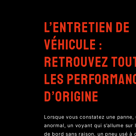
L’entretien de
véhicule :
retrouvez tou
les performan
d’origine
Lorsque vous constatez une panne, 
anormal, un voyant qui s’allume sur 
de bord sans raison, un pneu usé à