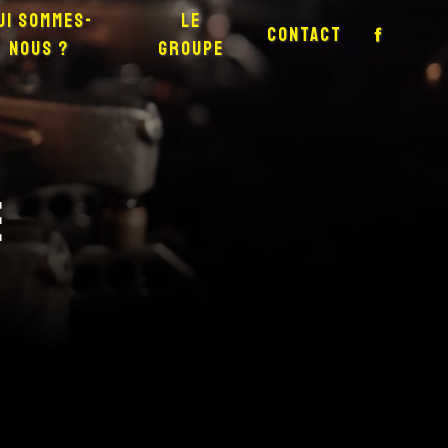
ui sommes-
Le
Contact
nous ?
groupe
e