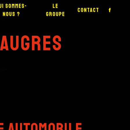
ui sommes-
Le
Contact
nous ?
groupe
eaugres
e automobile