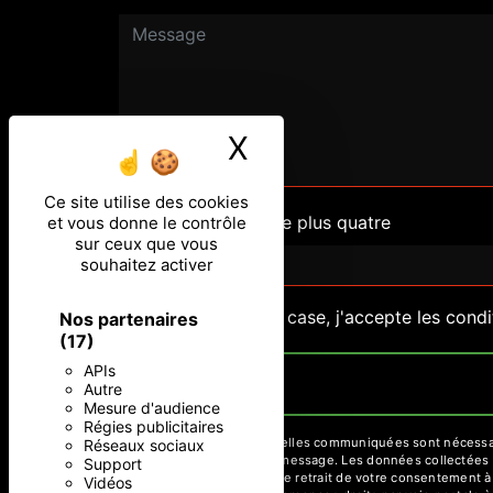
X
Masquer le ban
Ce site utilise des cookies
Combien font quatre plus quatre
et vous donne le contrôle
sur ceux que vous
souhaitez activer
En cochant cette case, j'accepte les condi
Nos partenaires
(17)
APIs
Autre
Mesure d'audience
Régies publicitaires
** Les données personnelles communiquées sont nécessaires
Réseaux sociaux
but de répondre à votre message. Les données collectées se
Support
limitation, d’opposition, de retrait de votre consentement 
Vidéos