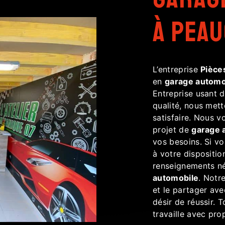
à Pea
L’entreprise
Pièce
en
garage automo
Entreprise usant d
qualité, nous met
satisfaire. Nous 
projet de
garage 
vos besoins. Si v
à votre dispositio
renseignements né
automobile
. Notr
et le partager av
désir de réussir. 
travaille avec prop