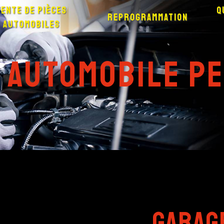
Vente de pièces
Q
Reprogrammation
automobiles
 automobile P
garag